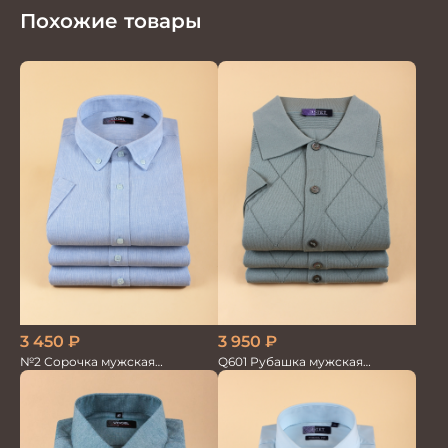
Похожие товары
3 450
₽
3 950
₽
№2 Сорочка мужская
Q601 Рубашка мужская
кор.рукав
кор.рукав зел. с тенселем