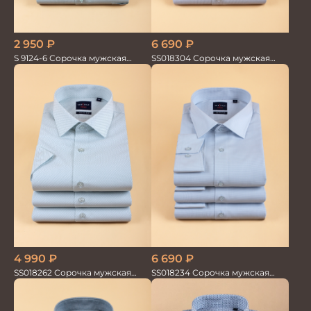
2 950
₽
6 690
₽
S 9124-6 Сорочка мужская
SS018304 Сорочка мужская
короткий рукав
GROSTYLE ECO WAY
4 990
₽
6 690
₽
SS018262 Сорочка мужская
SS018234 Сорочка мужская
кор.рукав GROSTYLE TRENDY
GROSTYLE TRENDY