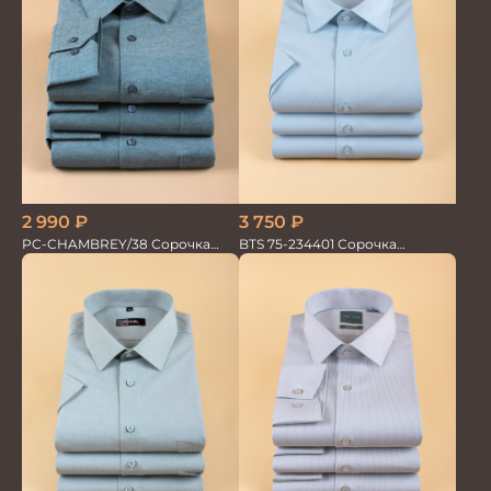
2 990
₽
3 750
₽
PC-CHAMBREY/38 Сорочка
BTS 75-234401 Сорочка
мужская
мужская кор.рукав ментол