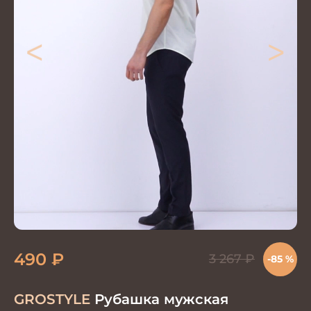
<
>
490
₽
3 267
₽
-85 %
GROSTYLE
Рубашка мужская