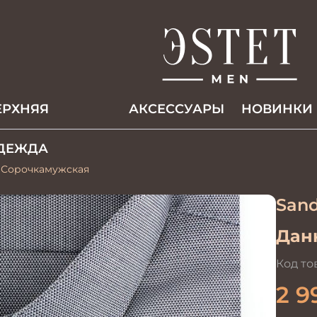
ЕРХНЯЯ
АКCЕССУАРЫ
НОВИНКИ
ДЕЖДА
1 Сорочкамужская
Sand
Данн
Код то
2 9