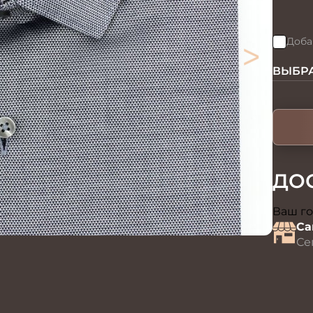
>
Доба
ВЫБРА
ДО
Ваш го
Са
Се