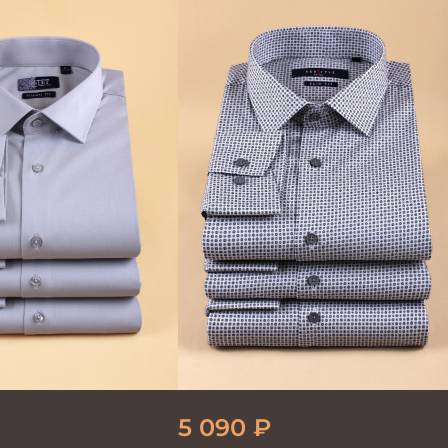
5 090
₽