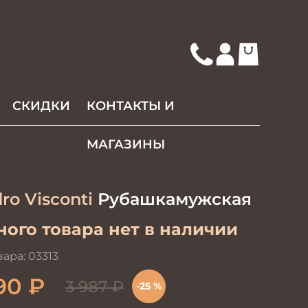
СКИДКИ
КОНТАКТЫ И
МАГАЗИНЫ
ro Visconti
Рубашкамужская
ого товара нет в наличии
вара:
03313
90
₽
3 987
₽
-25 %