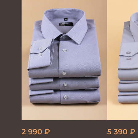
2 990
₽
5 390
₽