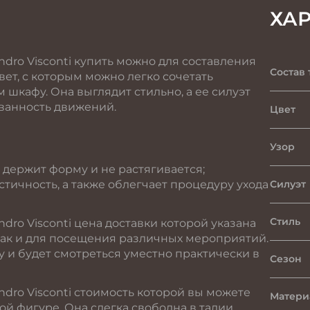
ХА
ndro Visconti купить можно для составления
Состав 
вет, с которым можно легко сочетать
шкафу. Она выглядит стильно, а ее силуэт
ванность движений.
Цвет
Узор
 держит форму и не растягивается;
стичность, а также облегчает процедуру ухода
Силуэт
Стиль
dro Visconti цена доставки которой указана
 так и для посещения различных мероприятий.
у и будет смотреться уместно практически в
Сезон
ndro Visconti стоимость которой вы можете
Матери
ой фигуре. Она слегка свободна в талии,