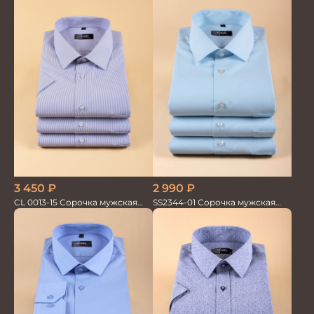
100%хлопок
3 450
₽
2 990
₽
CL 0013-15 Сорочка мужская
SS2344-01 Сорочка мужская
короткий рукав
кор.рукав