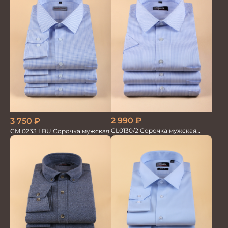
2 990
₽
3 750
₽
CL0130/2 Сорочка мужская
CM 0233 LBU Сорочка мужская
кор.рукав