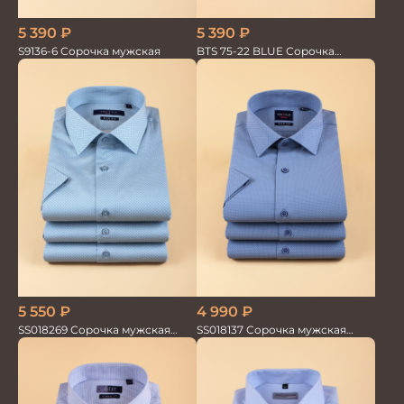
5 390
₽
5 390
₽
S9136-6 Сорочка мужская
BTS 75-22 BLUE Сорочка
мужская лайкра бамбук
5 550
₽
4 990
₽
SS018269 Сорочка мужская
SS018137 Сорочка мужская
кор.рукав GROSTYLE PRIME
кор.рукав GROSTYLE TRENDY