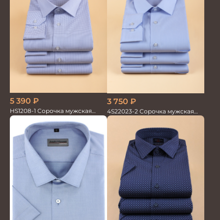
5 390
₽
3 750
₽
HS1208-1 Сорочка мужская
4S22023-2 Сорочка мужская
голубая мел.клетка
голубая