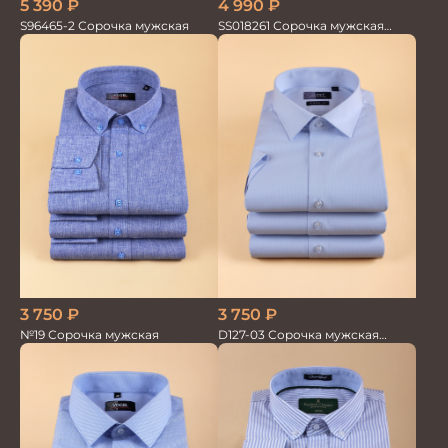
5 390
₽
4 990
₽
S96465-2 Сорочка мужская
SS018261 Сорочка мужская
кор.рукав GROSTYLE TRENDY
3 750
₽
3 750
₽
№19 Сорочка мужская
D127-03 Сорочка мужская
голубая в невид.полоску