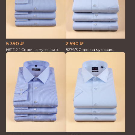
2 590
₽
5 390
₽
8279/3 Сорочка мужская
HS1212-1 Сорочка мужская в
кор.рукав
мелкую полоску