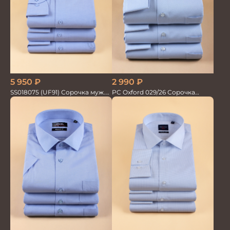
5 950
₽
2 990
₽
SS018075 (UF91) Сорочка муж.
PC Oxford 029/26 Сорочка
дл.рук. GROSTYLE PRIME
мужская Vogel