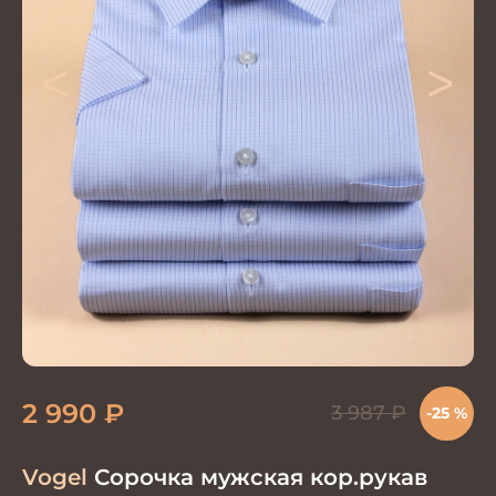
<
>
2 990
₽
3 987
₽
-25 %
Vogel
Сорочка мужская кор.рукав