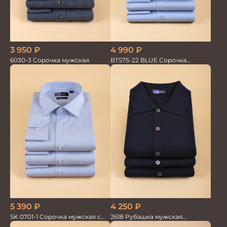
3 950
₽
4 990
₽
6030-3 Сорочка мужская
BTS75-22 BLUE Сорочка
мужская лайкра бамбук
5 390
₽
4 250
₽
SK 0701-1 Сорочка мужская с
2618 Рубашка мужская
шёлком
кор.рукав трикотажная т.син.