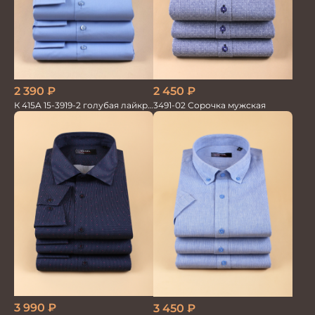
2 390
₽
2 450
₽
К 415А 15-3919-2 голубая лайкра
3491-02 Сорочка мужская
Сорочка мужская
3 990
₽
3 450
₽