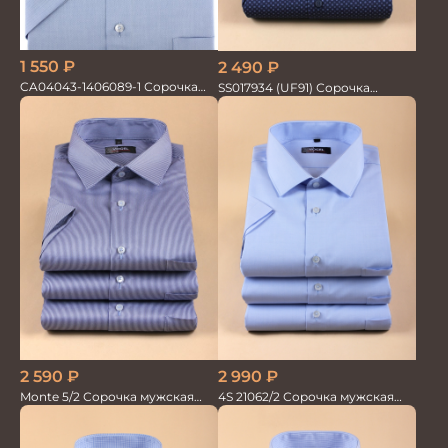
1 550
₽
2 490
₽
CA04043-1406089-1 Сорочка
SS017934 (UF91) Сорочка
мужская
мужская кор. рук. GROSTYLE
2 590
₽
2 990
₽
Monte 5/2 Сорочка мужская
4S 21062/2 Сорочка мужская
кор.рукав
кор.рукав бамбук