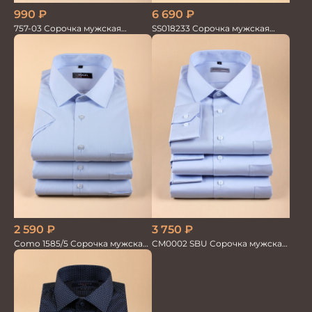
990
₽
6 690
₽
757-03 Сорочка мужская
SS018233 Сорочка мужская
кор.рукав
GROSTYLE TRENDY
2 590
₽
3 750
₽
Como 1585/5 Сорочка мужская
CM0002 SBU Сорочка мужская
кор.рукав
голубая