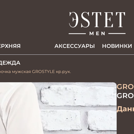
ЕРХНЯЯ
АКCЕССУАРЫ
НОВИНКИ
ДЕЖДА
орочка мужская GROSTYLE кр.рук.
GRO
GROS
Данн