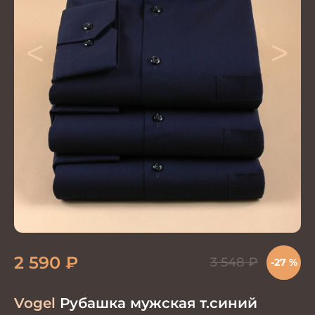
<
>
2 590
₽
3 548
₽
-27 %
Vogel
Рубашка мужская т.синий