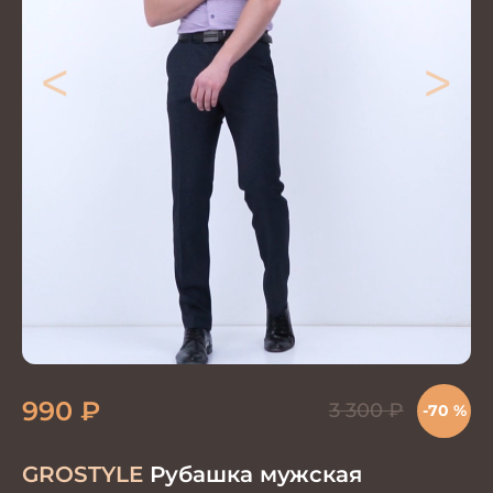
<
>
990
₽
3 300
₽
-70 %
GROSTYLE
Рубашка мужская