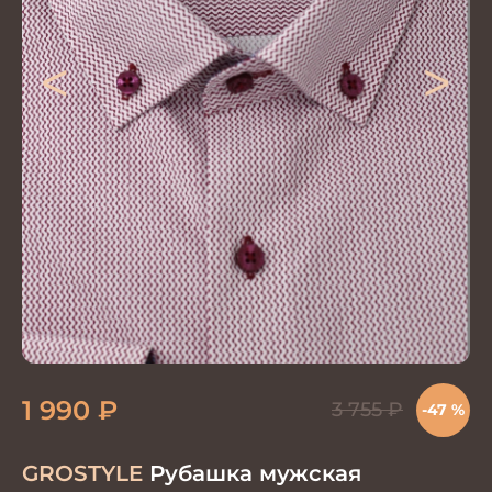
<
>
1 990
₽
3 755
₽
-47 %
GROSTYLE
Рубашка мужская