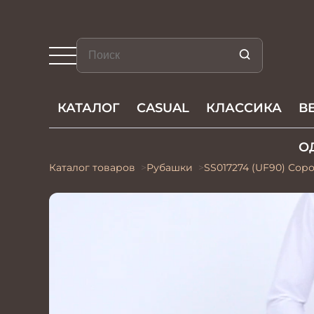
КАТАЛОГ
CASUAL
КЛАССИКА
В
О
Каталог товаров
Рубашки
SS017274 (UF90) Сор