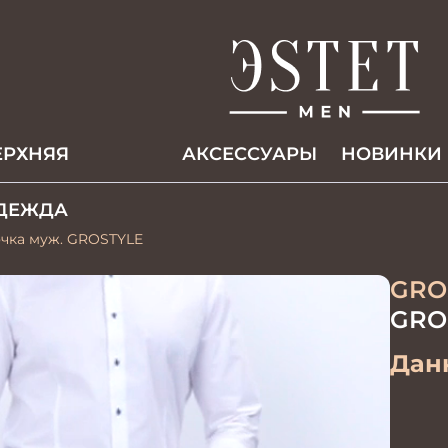
ЕРХНЯЯ
АКCЕССУАРЫ
НОВИНКИ
ДЕЖДА
очка муж. GROSTYLE
GRO
GRO
Данн