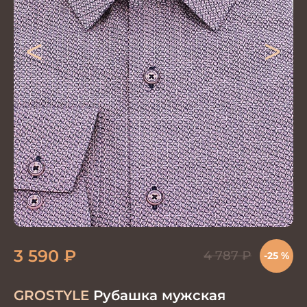
<
>
3 590
₽
4 787
₽
-25 %
GROSTYLE
Рубашка мужская