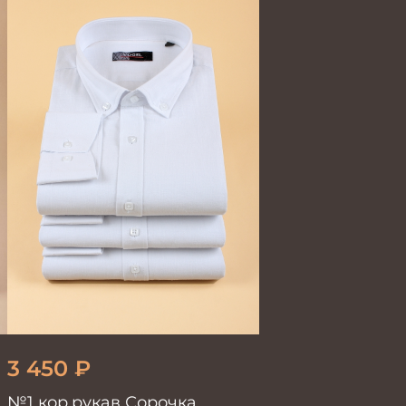
3 450
₽
№1 кор.рукав Сорочка