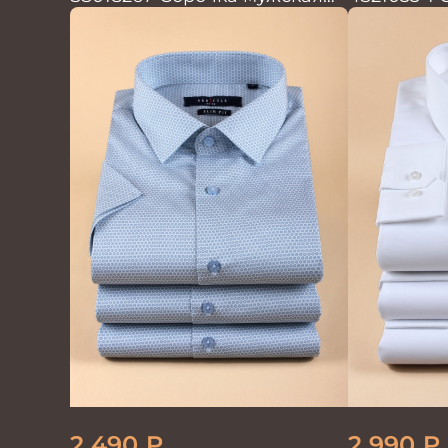
кор.рукав GROSTYLE TRENDY
2 490
₽
2 990
₽