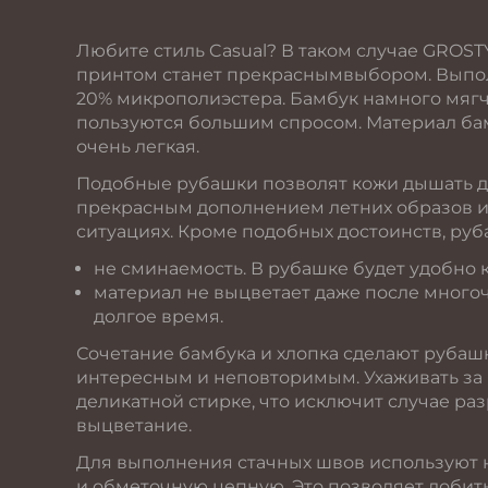
Любите стиль Casual? В таком случае GROST
принтом станет прекраснымвыбором. Выполн
20% микрополиэстера. Бамбук намного мягче
пользуются большим спросом. Материал бам
очень легкая.
Подобные рубашки позволят кожи дышать да
прекрасным дополнением летних образов и
ситуациях. Кроме подобных достоинств, ру
не сминаемость. В рубашке будет удобно ка
материал не выцветает даже после много
долгое время.
Сочетание бамбука и хлопка сделают рубаш
интересным и неповторимым. Ухаживать за
деликатной стирке, что исключит случае ра
выцветание.
Для выполнения стачных швов используют 
и обметочную цепную. Это позволяет добить