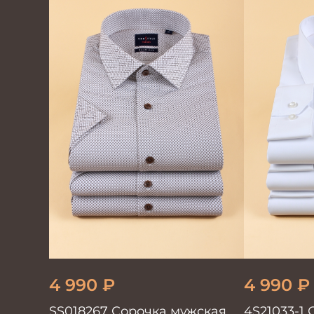
4 990
₽
4 990
₽
SS018267 Сорочка мужская
4S21033-1