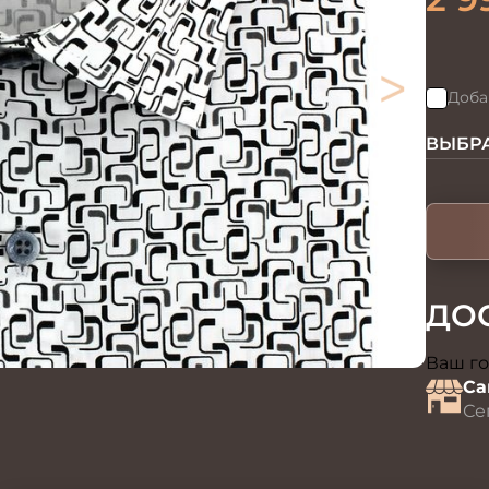
>
Доба
ВЫБРА
ДО
Ваш го
Са
Се