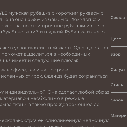
YLE мужская рубашка с коротким рукавом с
Состав 
ена она на 55% из бамбука, 25% хлопка и
 хлопка, по этой причине рубашки из него
бук блестящий и гладкий. Рубашка из него
Цвет
же в условиях сильной жары. Одежда станет
 поможет выделиться в необходимых
Узор
башка имеет и следующие плюсы:
Силуэт
к в офисе, так и на природе;
численных стирок. Одежда будет сохраняться
Стиль
ку индивидуальной. Она сделает любой образ
 материалом необходимо в режиме
Сезон
зрыва ткани, а также преждевременное ее
Матери
несколько строчек: однолинейную челночную
ся гладкости и шелковистости полотна.