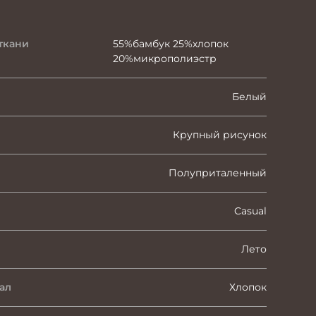
ткани
55%бамбук 25%хлопок
20%микрополиэстр
Белый
Крупный рисунок
Полуприталенный
Casual
Лето
ал
Хлопок