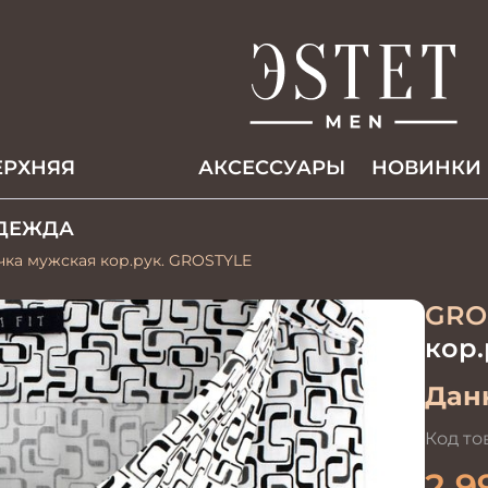
ЕРХНЯЯ
АКCЕССУАРЫ
НОВИНКИ
ДЕЖДА
очка мужская кор.рук. GROSTYLE
GRO
кор.
Данн
Код то
2 9