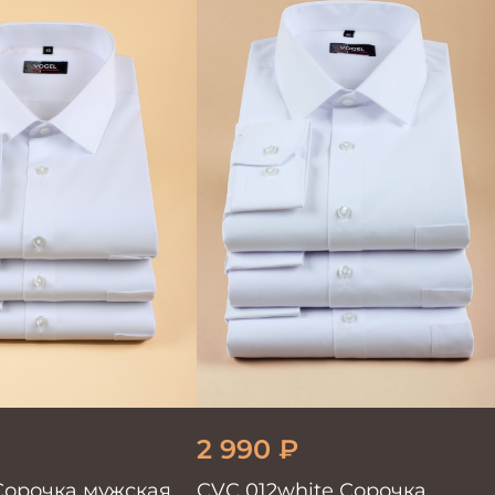
2 990
₽
 Сорочка мужская
CVC 012white Сорочка