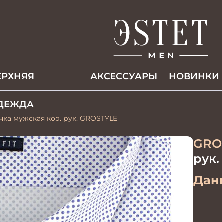
ЕРХНЯЯ
АКCЕССУАРЫ
НОВИНКИ
ДЕЖДА
очка мужская кор. рук. GROSTYLE
GRO
рук
Данн