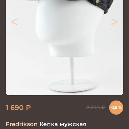
<
>
1 690
₽
2 284
₽
-26 %
Fredrikson
Кепка мужская