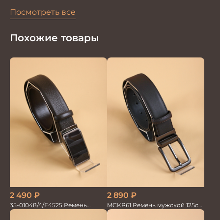
Посмотреть все
Похожие товары
2 490
₽
2 890
₽
35-01048/4/Е4525 Ремень
MCKP61 Ремень мужской 125см.
мужской 115см. автомат/зажим
перевертыш