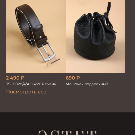
2 490
₽
690
₽
35-01028/4/АО6226 Ремень
Мешочек подарочный
мужской 120см.
(кожаный)
Посмотреть все