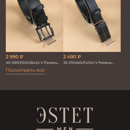
2 490
₽
2 990
₽
35-01046/4/Е4524 V Ремень
40-06101/0/AO6442 V Ремень
мужской 125см. черный
мужской 130см. черный
Посмотреть все
автомат/зажим