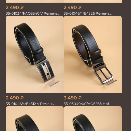
2 490
₽
2 490
₽
35-01034/1/АО5540 V Ремень
35-01046/4/Е4526 Ремень
мужской 120см. черн перфор
мужской 120см. автомат/зажим
2 490
₽
3 490
₽
35-01046/4/Е4512 V Ремень
35-030404/0/АО6268 Hof
мужской 130см. черный
Ремень мужской 120см. черн/
автомат
корич перфор