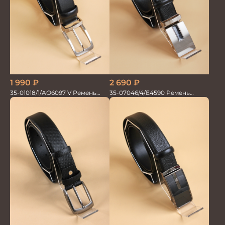
1 990
₽
2 690
₽
35-01018/1/АО6097 V Ремень
35-07046/4/Е4590 Ремень
мужской 120см. черный
мужской 115см. автомат/зажим