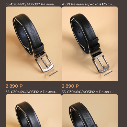
35-02046/0/АО6097 Ремень
А10/1 Ремень мужской 125 см.
мужской 130см.
автомат
2 890
₽
2 890
₽
35-03046/0/АО5192 V Ремень
35-03046/0/АО5192 V Ремень
мужской 120см. черн/син
мужской 130см. черн/син
перевертыш
перевертыш