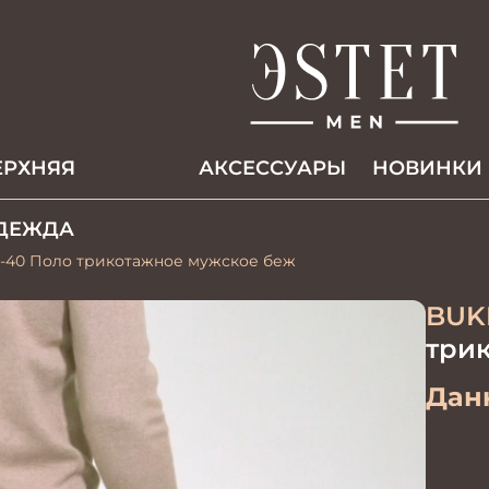
ЕРХНЯЯ
АКCЕССУАРЫ
НОВИНКИ
ДЕЖДА
3-40 Поло трикотажное мужское беж
BUK
три
Данн