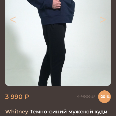
<
>
3 990
₽
4 988
₽
-20 %
Whitney
Темно-синий мужской худи