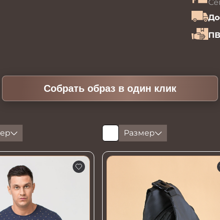
Се
До
ПВ
Собрать образ в один клик
ер
Размер