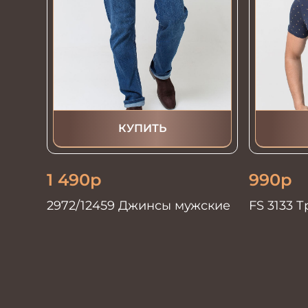
КУПИТЬ
1 490
р
990
р
2972/12459 Джинсы мужские
FS 3133 
т.синий