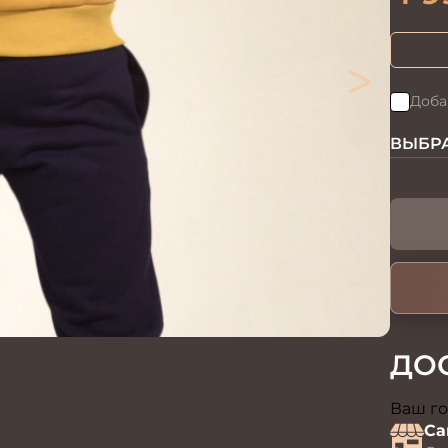
>
Доба
ВЫБРА
ДО
Ваш го
Са