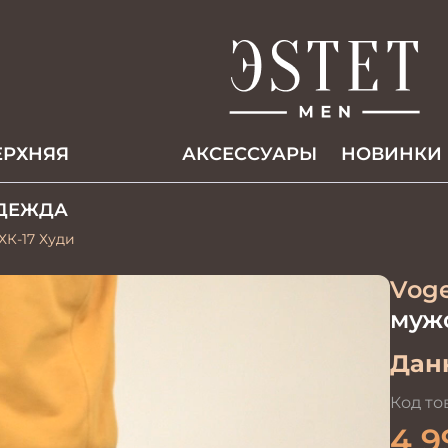
ЕРХНЯЯ
АКCЕССУАРЫ
НОВИНКИ
ДЕЖДА
ХК-17 Худи
Voge
муж
Данн
Код то
4 9