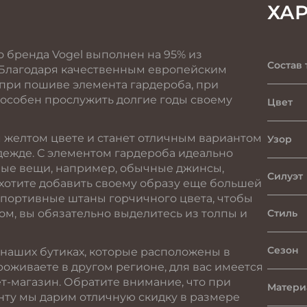
ХА
 бренда Vogel выполнен на 95% из
Состав 
. Благодаря качественным европейским
 при пошиве элемента гардероба, при
особен прослужить долгие годы своему
Цвет
 желтом цвете и станет отличным вариантом
Узор
одежде. С элементом гардероба идеально
ные вещи, например, обычные джинсы,
Силуэт
 хотите добавить своему образу еще большей
спортивные штаны горчичного цвета, чтобы
зом, вы обязательно выделитесь из толпы и
Стиль
Сезон
 наших бутиках, которые расположены в
роживаете в другом регионе, для вас имеется
т-магазин. Обратите внимание, что при
Матери
нту мы дарим отличную скидку в размере