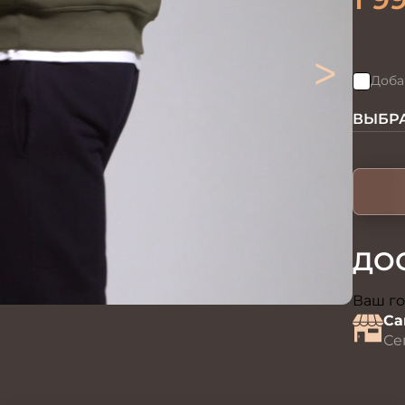
>
Доба
ВЫБРА
ДО
Ваш го
Са
Се