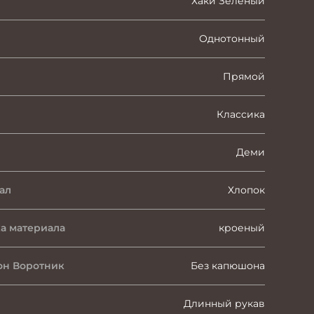
Хаки Зеленый
Однотонный
Прямой
Классика
Деми
ал
Хлопок
а материала
кроеный
н Воротник
Без капюшона
Длинный рукав