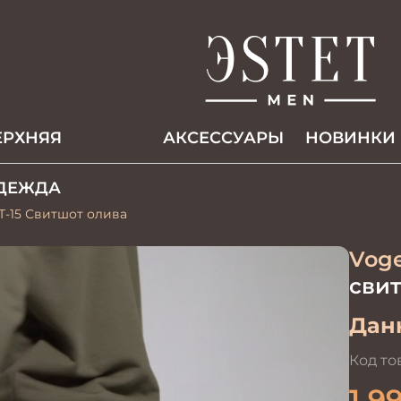
ЕРХНЯЯ
АКCЕССУАРЫ
НОВИНКИ
ДЕЖДА
Т-15 Свитшот олива
Voge
сви
Данн
Код то
1 9