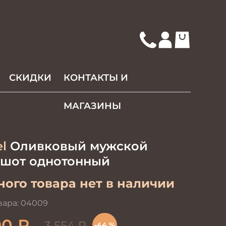
СКИДКИ
КОНТАКТЫ И
МАГАЗИНЫ
l
Оливковый мужской
тшот однотонный
ого товара нет в наличии
вара:
04009
90
₽
3 554
₽
-44 %