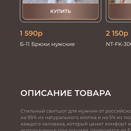
КУПИТЬ
1 590
р
2 150
р
Б-11 Брюки мужские
NT-FK-30
мужская
ОПИСАНИЕ ТОВАРА
Стильный свитшот для мужчин от российско
на 95% из натурального хлопка и на 5% из п
каждого человека, который ценит комфорт и
используемые при пошиве, привозятся из Е