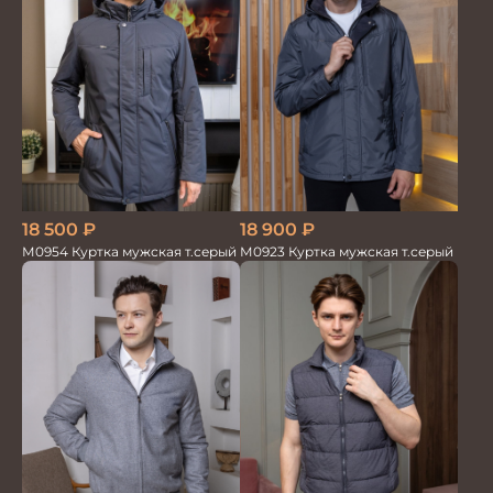
18 500
₽
18 900
₽
М0954 Куртка мужская т.серый
М0923 Куртка мужская т.серый