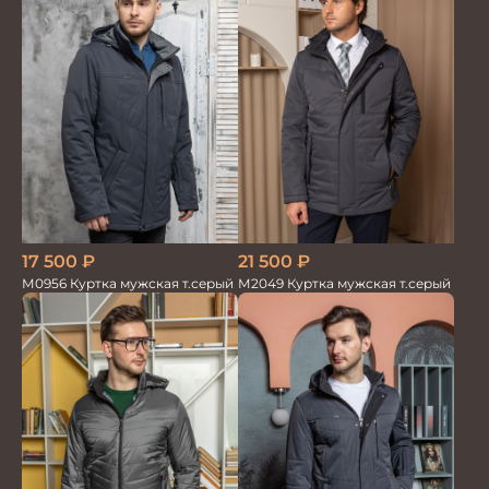
17 500
₽
21 500
₽
М0956 Куртка мужская т.серый
М2049 Куртка мужская т.серый