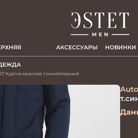
ЕРХНЯЯ
АКCЕССУАРЫ
НОВИНКИ
ДЕЖДА
67 Куртка мужская т.синий/черный
Auto
т.с
Данн