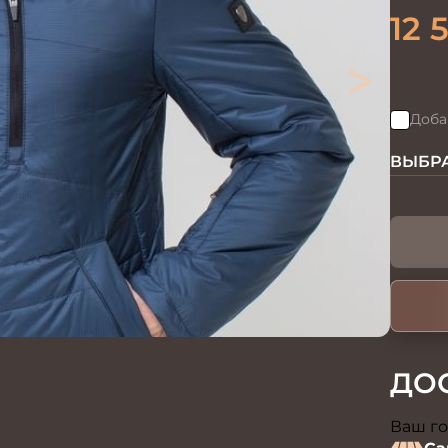
12 
>
Доба
ВЫБРА
ДО
Ваш го