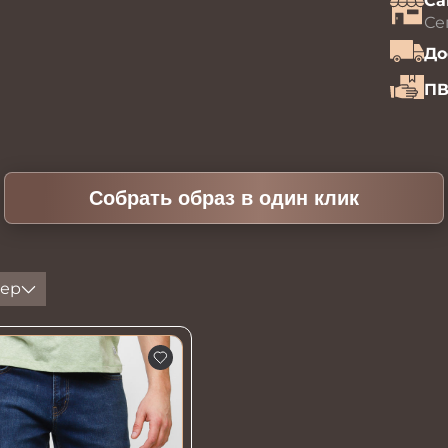
Са
Се
До
ПВ
Собрать образ в один клик
ер