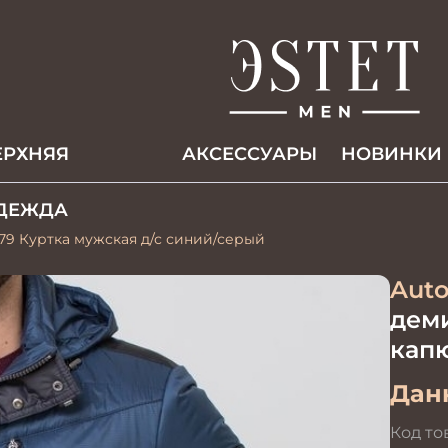
ЕРХНЯЯ
АКCЕССУАРЫ
НОВИНКИ
ДЕЖДА
79 Куртка мужская д/с синий/серый
Auto
деми
кап
Данн
Код то