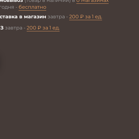
мовывоз
(товар в наличии) в
0 Магазинах
годня -
бесплатно
ставка в магазин
завтра -
200 ₽ за 1 ед.
З
завтра -
200 ₽ за 1 ед.