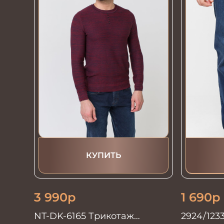
КУПИТЬ
3 990
р
1 690
р
NT-DK-6165 Трикотаж
2924/123