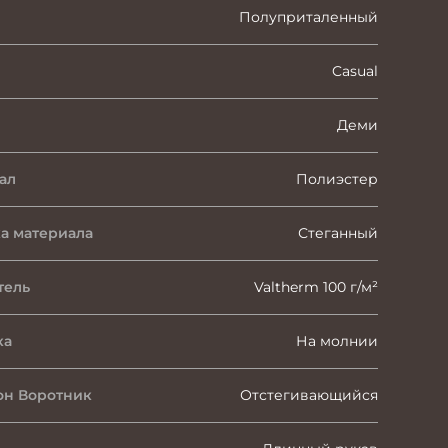
Полуприталенный
Casual
Деми
ал
Полиэстер
а материала
Стеганный
тель
Valtherm 100 г/м²
ка
На молнии
н Воротник
Отстегивающийся