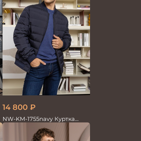
14 800
₽
NW-KM-1755navy Куртка
мужская