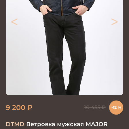
<
>
9 200
₽
10 455
₽
-12 %
DTMD
Ветровка мужская MAJOR