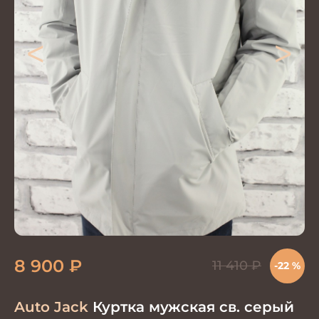
<
>
8 900
₽
11 410
₽
-22 %
Auto Jack
Куртка мужская св. серый