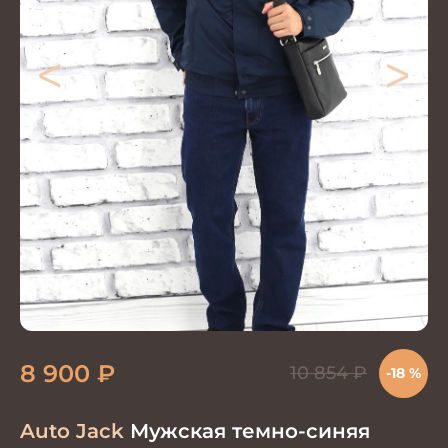
<
>
8 900
₽
10 854
₽
-18 %
Auto Jack
Мужская темно-синяя