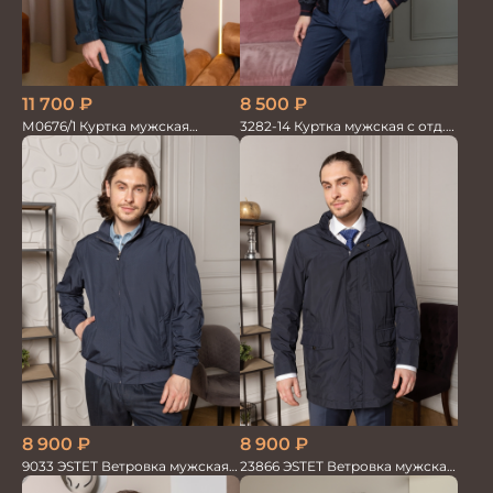
11 700
₽
8 500
₽
М0676/1 Куртка мужская
3282-14 Куртка мужская с отд.
т.синий/красный
из трикотажа
8 900
₽
8 900
₽
9033 ЭSTET Ветровка мужская
23866 ЭSTET Ветровка мужская
синий
синий