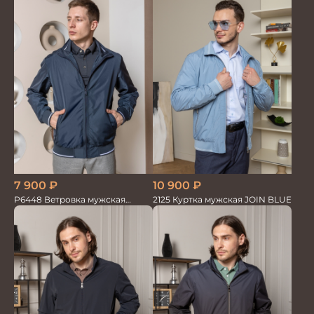
7 900
₽
10 900
₽
Р6448 Ветровка мужская
2125 Куртка мужская JOIN BLUE
синий