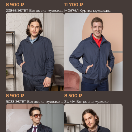
8 900
₽
11 700
₽
23866 ЭSTET Ветровка мужская
М0676/1 Куртка мужская
синий
т.синий/красный
8 900
₽
8 500
₽
9033 ЭSTET Ветровка мужская
ZUMA Ветровка мужская
синий