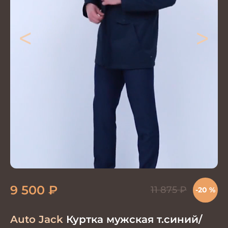
<
>
9 500
₽
11 875
₽
-20 %
Auto Jack
Куртка мужская т.синий/