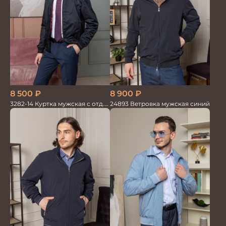
8 500
₽
8 900
₽
3282-14 Куртка мужская с отд.
24893 Ветровка мужская синий
из трикотажа