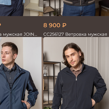
₽
8 900
₽
ка мужская JOIN
СС256127 Ветровка мужская