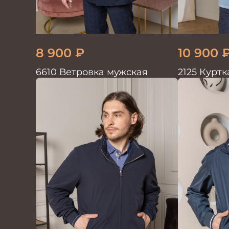
8 900
₽
10 900
6610 Ветровка мужская
2125 Курт
BLUE