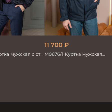
11 700
₽
ртка мужская с отд.
М0676/1 Куртка мужская
ажа
т.синий/красный