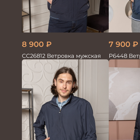
8 900
₽
7 900
₽
СС26812 Ветровка мужская
Р6448 Вет
синий