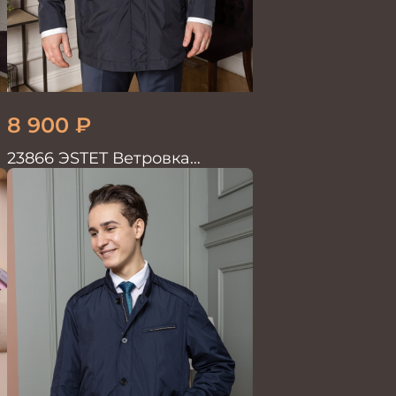
8 900
₽
23866 ЭSTET Ветровка
мужская синий