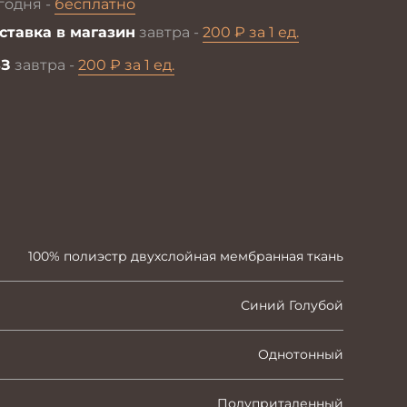
годня -
бесплатно
ставка в магазин
завтра -
200 ₽ за 1 ед.
З
завтра -
200 ₽ за 1 ед.
100% полиэстр двухслойная мембранная ткань
Синий Голубой
Однотонный
Полуприталенный