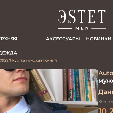
ЕРХНЯЯ
АКCЕССУАРЫ
НОВИНКИ
ДЕЖДА
0929/1 Куртка мужская т.синий
Auto
мужс
Данн
Код то
10 