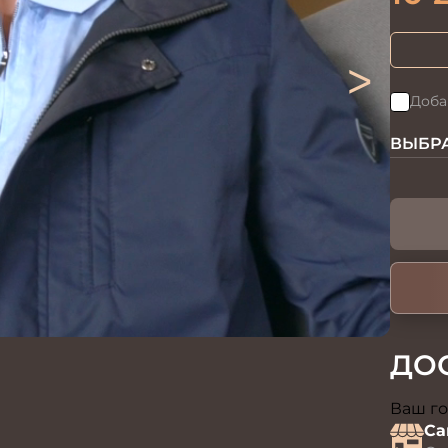
>
Доба
ВЫБРА
ДО
Ваш го
Са