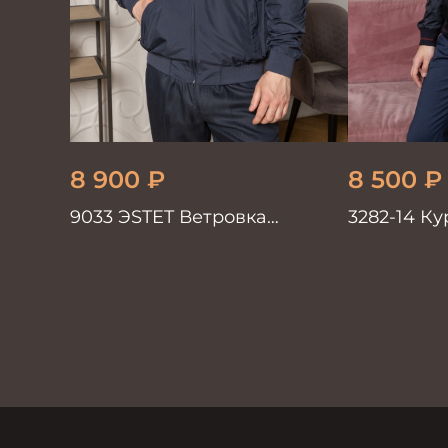
8 900
₽
8 500
₽
9033 ЭSTET Ветровка
3282-14 Ку
мужская синий
из трикот