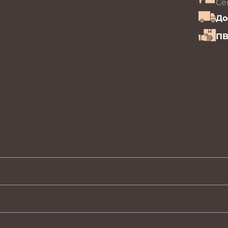
Се
До
ПВ