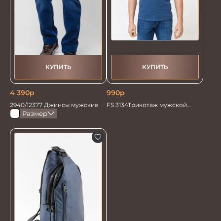
КУПИТЬ
КУПИТЬ
4 390
р
990
р
2940/12377 Джинсы мужские
FS 3134Трикотаж мужской
голубой
Размер