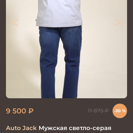
<
>
9 500
₽
11 875
₽
-20 %
Auto Jack
Мужская светло-серая