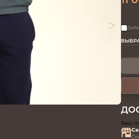
>
Доба
ВЫБРА
ДО
Ваш го
Са
Се