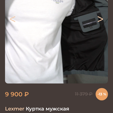
<
>
9 900
₽
11 379
₽
-13 %
Lexmer
Куртка мужская