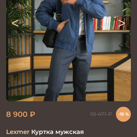
<
>
8 900
₽
10 471
₽
-15 %
Lexmer
Куртка мужская