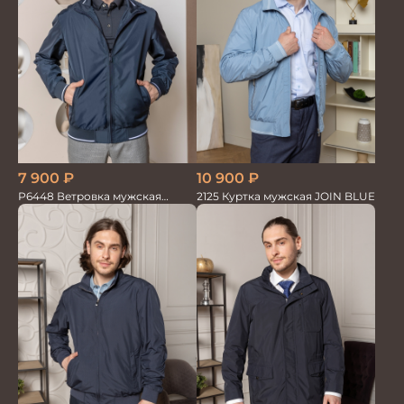
7 900
₽
10 900
₽
Р6448 Ветровка мужская
2125 Куртка мужская JOIN BLUE
синий