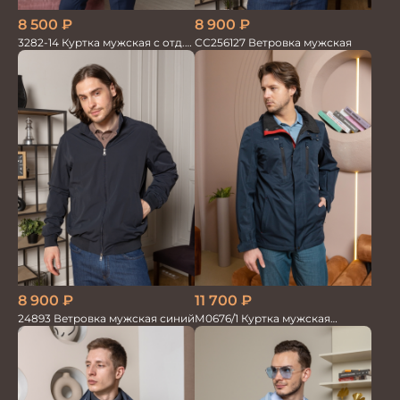
8 500
₽
8 900
₽
3282-14 Куртка мужская с отд.
СС256127 Ветровка мужская
из трикотажа
8 900
₽
11 700
₽
24893 Ветровка мужская синий
М0676/1 Куртка мужская
т.синий/красный