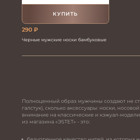
КУПИТЬ
290
₽
Черные мужские носки бамбуковые
Полноценный образ мужчины создают не ст
галстук), сколько аксессуары: носки, носов
внимание на классические и кэжуал-модели
из магазина «ЭSТЕТ» - это:
безупречное качество нитей, из которых н