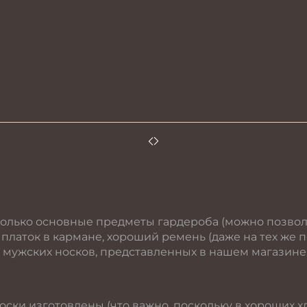
олько основные предметы гардероба (можно позвол
ой платок в кармане, хороший ремень (даже на тех же
 мужских носков, представленных в нашем магазине
оски изготовлены (что важно, поскольку в хороших х