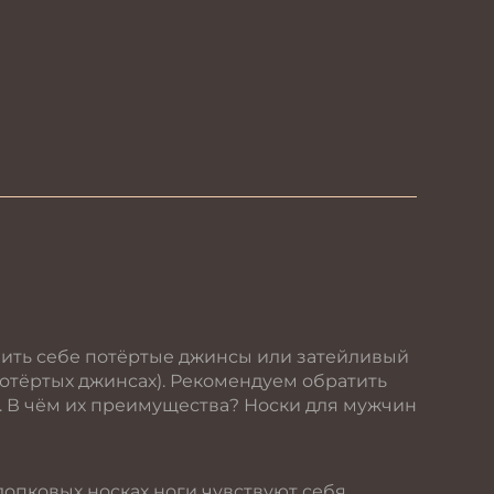
ить себе потёртые джинсы или затейливый
 потёртых джинсах). Рекомендуем обратить
. В чём их преимущества? Носки для мужчин
лопковых носках ноги чувствуют себя