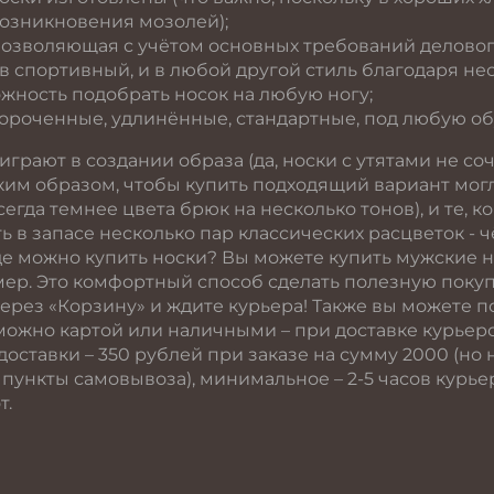
возникновения мозолей);
озволяющая с учётом основных требований делового 
в спортивный, и в любой другой стиль благодаря не
жность подобрать носок на любую ногу;
короченные, удлинённые, стандартные, под любую об
играют в создании образа (да, носки с утятами не с
ким образом, чтобы купить подходящий вариант мог
егда темнее цвета брюк на несколько тонов), и те, 
 в запасе несколько пар классических расцветок - ч
Где можно купить носки? Вы можете купить мужские 
ер. Это комфортный способ сделать полезную покупк
через «Корзину» и ждите курьера! Также вы можете 
можно картой или наличными – при доставке курьеро
доставки – 350 рублей при заказе на сумму 2000 (но
 в пункты самовывоза), минимальное – 2-5 часов курь
т.