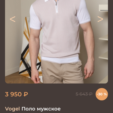
<
>
3 950
₽
5 643
₽
-30 %
Vogel
Поло мужское