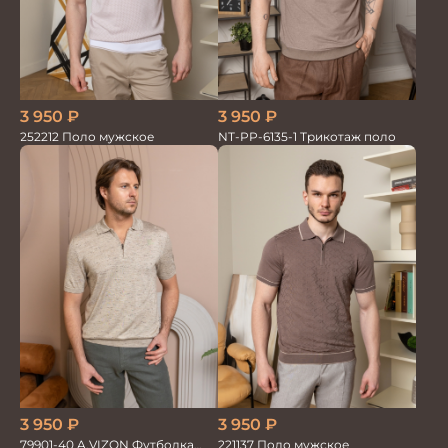
3 950
₽
3 950
₽
252212 Поло мужское
NT-PP-6135-1 Трикотаж поло
3 950
₽
3 950
₽
79901-40 A.VIZON Футболка
221137 Поло мужское