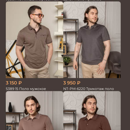
Поло
3 950
₽
3 150
₽
NT-PM-6220 Трикотаж поло
5389 15 Поло мужское