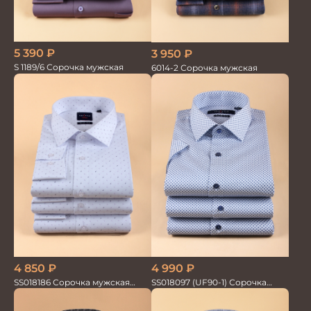
5 390
₽
3 950
₽
S 1189/6 Сорочка мужская
6014-2 Сорочка мужская
4 850
₽
4 990
₽
SS018186 Сорочка мужская
SS018097 (UF90-1) Сорочка
GROSTYLE TRENDY
мужская GROSTYLE PRIME