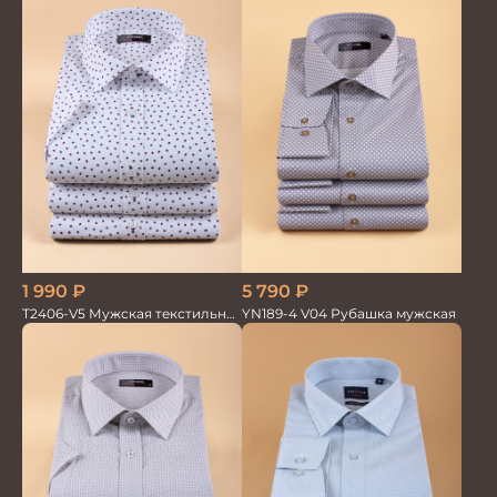
1 990
₽
5 790
₽
T2406-V5 Мужская текстильная
YN189-4 V04 Рубашка мужская
рубашка / Сорочка