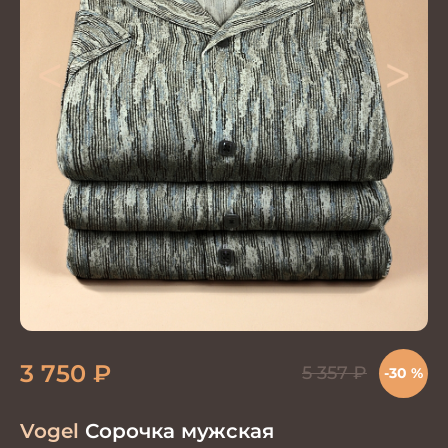
<
>
3 750
₽
5 357
₽
-30 %
Vogel
Сорочка мужская