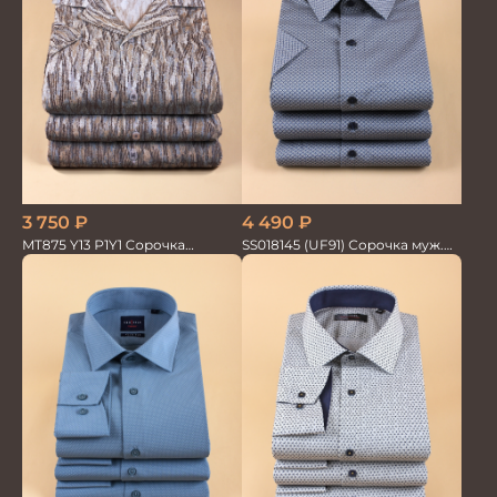
3 750
₽
4 490
₽
MT875 Y13 P1Y1 Сорочка
SS018145 (UF91) Сорочка муж.
мужская
кр.рук. GROSTYLE PRIME