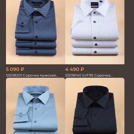
5 090
₽
4 490
₽
SS018201 Сорочка мужская
SS018140 (UF91) Сорочка
GROSTYLE PRIME
мужская GROSTYLE TRENDY