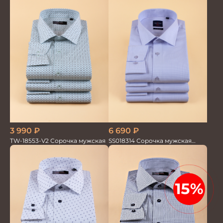
3 990
₽
6 690
₽
TW-18553-V2 Сорочка мужская
SS018314 Сорочка мужская
GROSTYLE TRENDY
15%