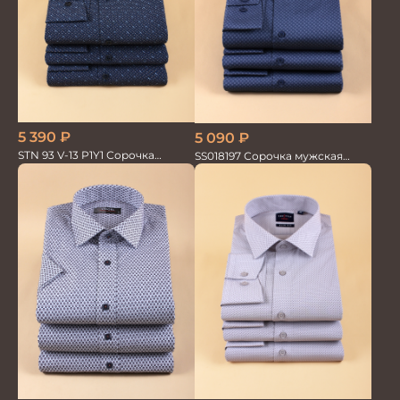
5 390
₽
5 090
₽
STN 93 V-13 P1Y1 Сорочка
SS018197 Сорочка мужская
мужская
GROSTYLE PRIME