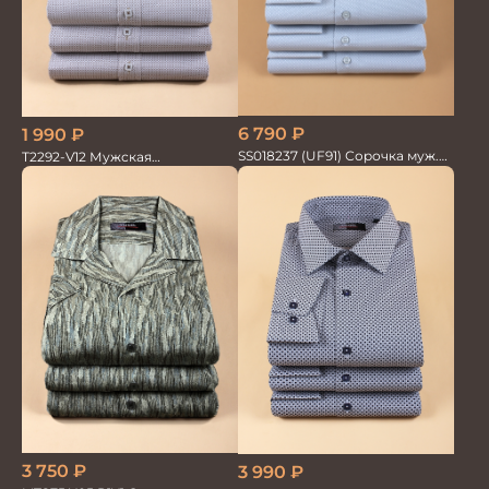
6 790
₽
1 990
₽
SS018237 (UF91) Сорочка муж.
T2292-V12 Мужская
GROSTYLE TRENDY
текстильная рубашка /
Сорочка
3 750
₽
3 990
₽