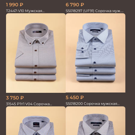
1 990
₽
6 790
₽
T2447-V10 Мужская
SS018297 (UF91) Сорочка муж.
текстильная рубашка /
GROSTYLE TRENDY
Сорочка
5 450
₽
3 750
₽
SS018200 Сорочка мужская
31545 P1Y1 V04 Сорочка
GROSTYLE PRIME
мужская