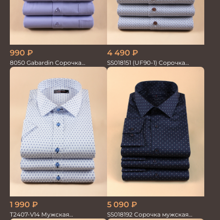
4 490
₽
990
₽
SS018151 (UF90-1) Сорочка
8050 Gabardin Сорочка
мужская GROSTYLE PRIME
мужская кор.рукав
1 990
₽
5 090
₽
T2407-V14 Мужская
SS018192 Сорочка мужская