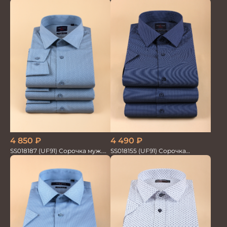
текстильная рубашка /
GROSTYLE PRIME
Сорочка
4 850
₽
4 490
₽
SS018187 (UF91) Сорочка муж.
SS018155 (UF91) Сорочка
GROSTYLE TRENDY
мужская GROSTYLE TRENDY