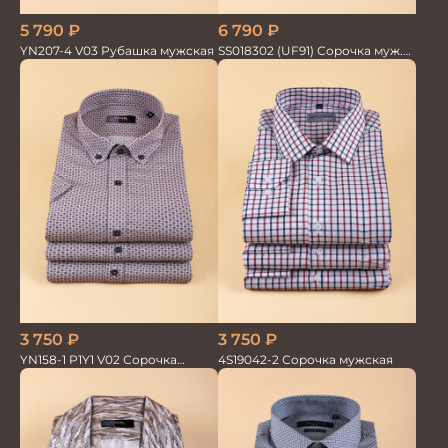
6 790
₽
5 790
₽
SS018302 (UF91) Сорочка муж.
YN207-4 V03 Рубашка мужская
GROSTYLE TRENDY
3 750
₽
3 750
₽
4S19042-2 Сорочка мужская
YN158-1 P1Y1 V02 Сорочка
мужская кор.рукав