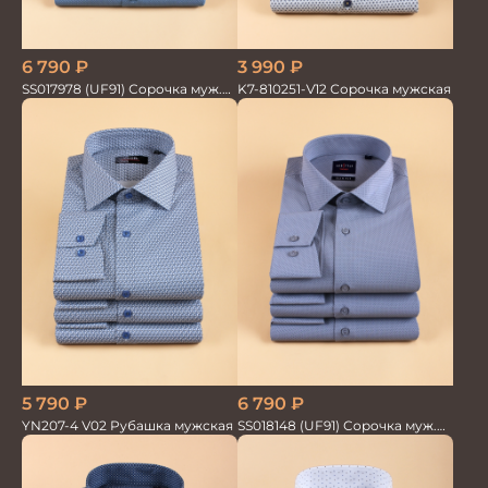
3 990
₽
6 790
₽
K7-810251-V12 Сорочка мужская
SS017978 (UF91) Сорочка муж.
дл. рук. GROSTYLE TRENDY
5 790
₽
6 790
₽
YN207-4 V02 Рубашка мужская
SS018148 (UF91) Сорочка муж.
дл. рук. GROSTYLE TRENDY