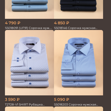
4 790
₽
4 850
₽
SS018091 (UF91) Сорочка муж.
SS018146 Сорочка мужская
GROSTYLE PRIME
GROSTYLE TRENDY
3 590
₽
5 090
₽
T2728-V1 SHIRT Рубашка
SS018203 Сорочка мужская
мужская
GROSTYLE PRIME