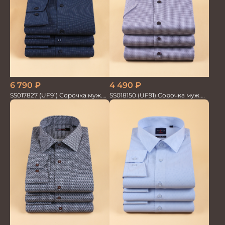
6 790
₽
4 490
₽
SS017827 (UF91) Сорочка муж.
SS018150 (UF91) Сорочка муж.
дл. рук. GROSTYLE TRENDY
кр.рук. GROSTYLE PRIME