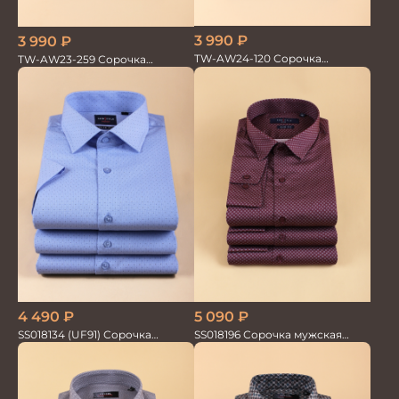
3 990
₽
3 990
₽
TW-AW24-120 Сорочка
TW-AW23-259 Сорочка
мужская
мужская
4 490
₽
5 090
₽
SS018134 (UF91) Сорочка
SS018196 Сорочка мужская
мужская GROSTYLE TRENDY
GROSTYLE PRIME