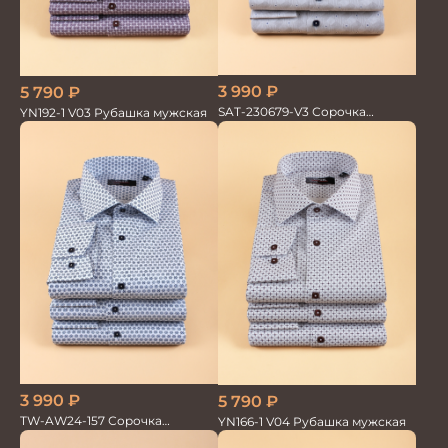
3 990
₽
5 790
₽
SAT-230679-V3 Сорочка
YN192-1 V03 Рубашка мужская
мужская
3 990
₽
5 790
₽
TW-AW24-157 Сорочка
YN166-1 V04 Рубашка мужская
мужская