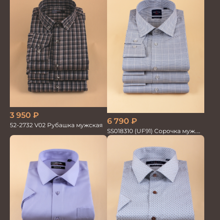
3 950
₽
6 790
₽
52-2732 V02 Рубашка мужская
SS018310 (UF91) Сорочка муж.
GROSTYLE TRENDY