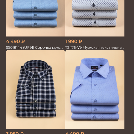
1 990
₽
4 490
₽
T2476-V9 Мужская текстильная
SS018144 (UF91) Сорочка муж.
рубашка / Сорочка
кр.рук. GROSTYLE PRIME
3 950
₽
4 490
₽