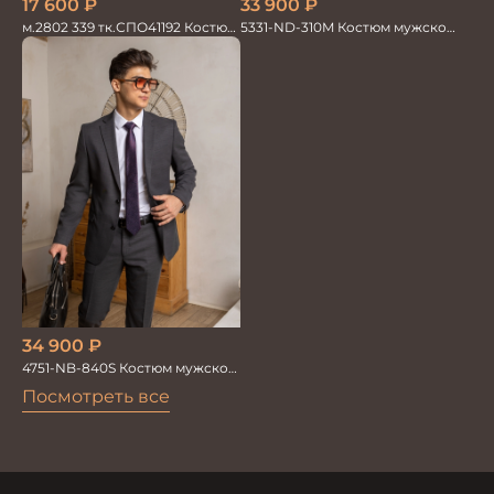
17 600
₽
33 900
₽
м.2802 339 тк.СПО41192 Костюм
5331-ND-310M Костюм мужской
мужской
двойка
34 900
₽
4751-NB-840S Костюм мужской
двойка
Посмотреть все