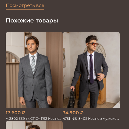
Посмотреть все
Похожие товары
17 600
₽
34 900
₽
м.2802 339 тк.СПО41192 Костюм
4751-NB-840S Костюм мужской
мужской
двойка