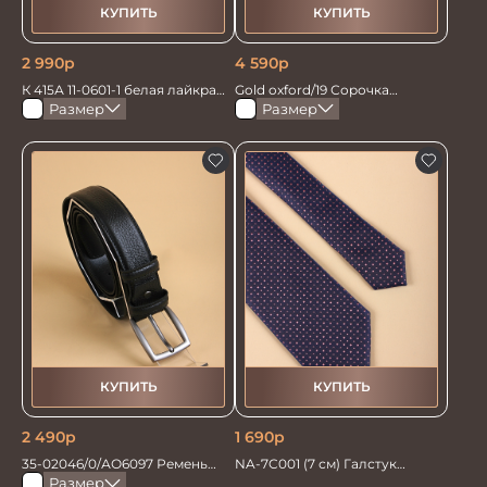
КУПИТЬ
КУПИТЬ
2 990
р
4 590
р
К 415А 11-0601-1 белая лайкра
Gold oxford/19 Сорочка
Сорочка мужская
мужская
Размер
Размер
КУПИТЬ
КУПИТЬ
2 490
р
1 690
р
35-02046/0/АО6097 Ремень
NA-7C001 (7 см) Галстук
мужской 130см.
мужской
Размер