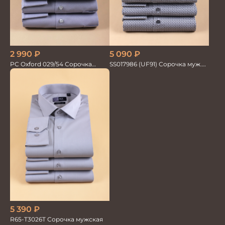
2 990
₽
5 090
₽
PC Oxford 029/54 Сорочка
SS017986 (UF91) Сорочка муж.
мужская Vogel
GROSTYLE
5 390
₽
R65-T3026T Сорочка мужская