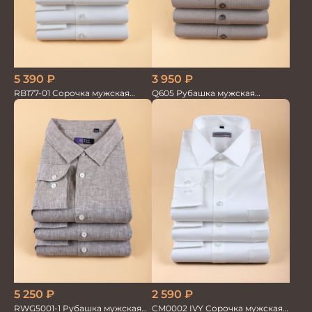
5 390
₽
3 950
₽
RB177-01 Сорочка мужская
Q605 Рубашка мужская
слоновая кость
кор.рукав беж. с тенселем
5 250
₽
2 590
₽
RWG5001-1 Рубашка мужская
CM0002 IVY Сорочка мужская