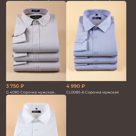
дл.рукав беж. 100%лён
шампань
3 750
₽
4 990
₽
G 4080 Сорочка мужская
CL0085-6 Сорочка мужская
бежевый