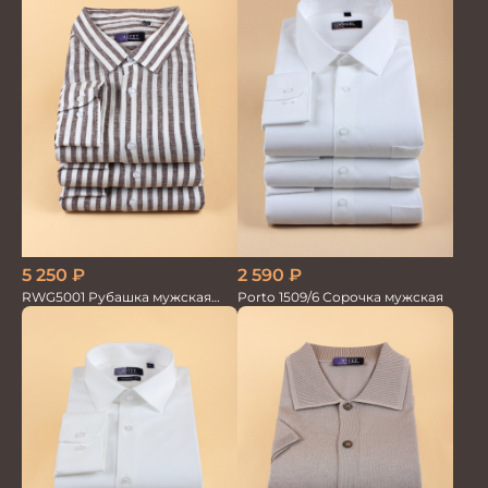
5 250
₽
2 590
₽
RWG5001 Рубашка мужская
Porto 1509/6 Сорочка мужская
дл.рукав беж. в полоску 100%
лён