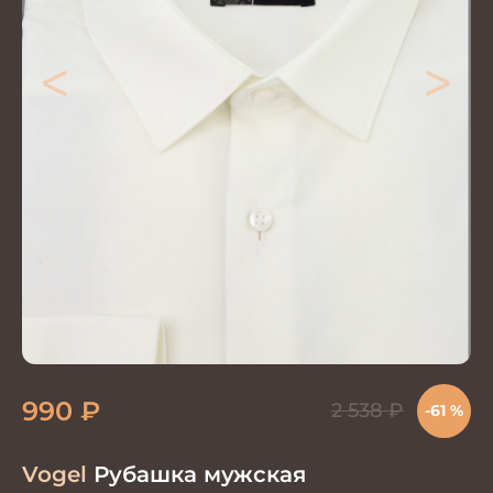
<
>
990
₽
2 538
₽
-61 %
Vogel
Рубашка мужская