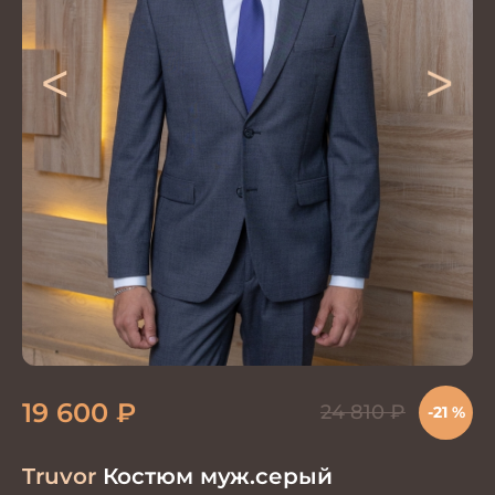
<
>
19 600
₽
24 810
₽
-21 %
Truvor
Костюм муж.серый