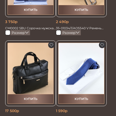
КУПИТЬ
КУПИТЬ
3 750
р
2 490
р
CM0002 SBU Сорочка мужская
35-01034/1/АО5540 V Ремень
голубая
мужской 120см. черн перфор
Размер
Размер
КУПИТЬ
КУПИТЬ
17 500
р
1 590
р