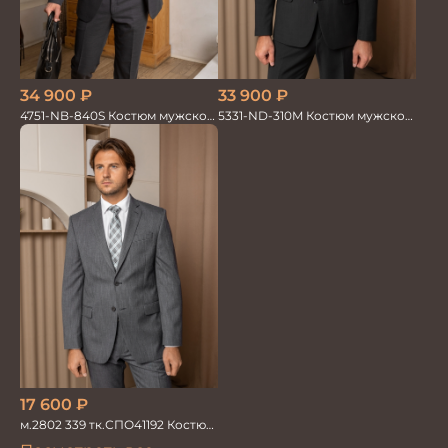
33 900
₽
34 900
₽
5331-ND-310M Костюм мужской
4751-NB-840S Костюм мужской
двойка
двойка
17 600
₽
м.2802 339 тк.СПО41192 Костюм
мужской