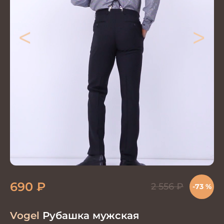
<
>
690
₽
2 556
₽
-73 %
Vogel
Рубашка мужская