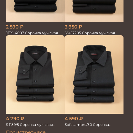
2 590
₽
3 950
₽
JF19-4007 Сорочка мужская
SS017205 Сорочка мужская
черн. однотонная
GROSTYLE TRENDY
4 590
₽
4 790
₽
Soft sambre/30 Сорочка
S 1189/5 Сорочка мужская
мужская
черная бамбук
Посмотреть все