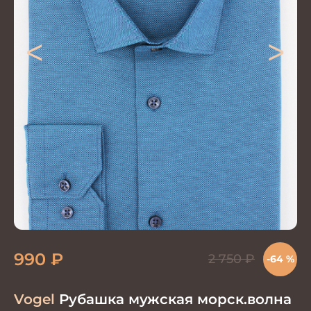
<
>
990
₽
2 750
₽
-64 %
Vogel
Рубашка мужская морск.волна