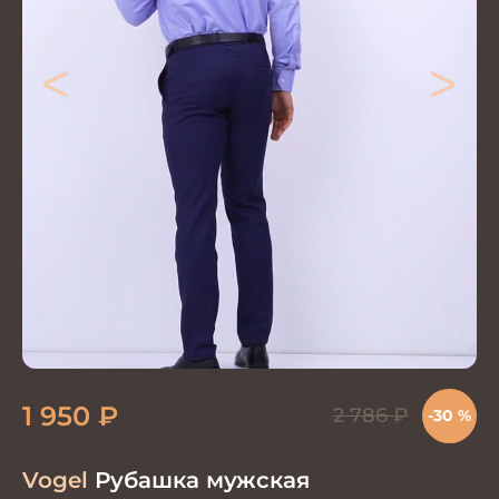
<
>
1 950
₽
2 786
₽
-30 %
Vogel
Рубашка мужская