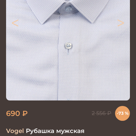
<
>
690
₽
2 556
₽
-73 %
Vogel
Рубашка мужская