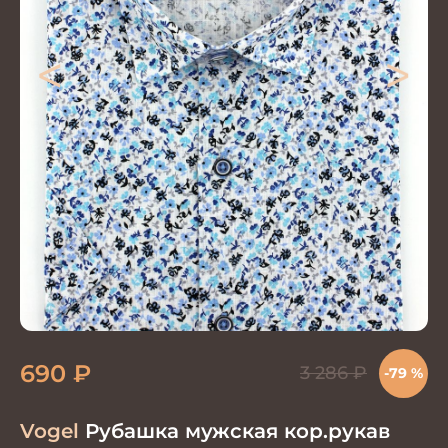
<
>
690
₽
3 286
₽
-79 %
Vogel
Рубашка мужская кор.рукав