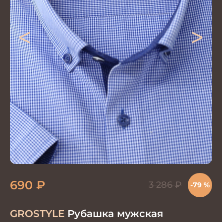
<
>
690
₽
3 286
₽
-79 %
GROSTYLE
Рубашка мужская