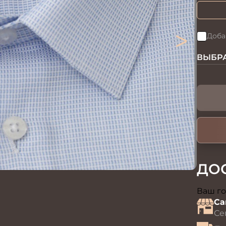
>
Доба
ВЫБРА
ДО
Ваш го
Са
Се