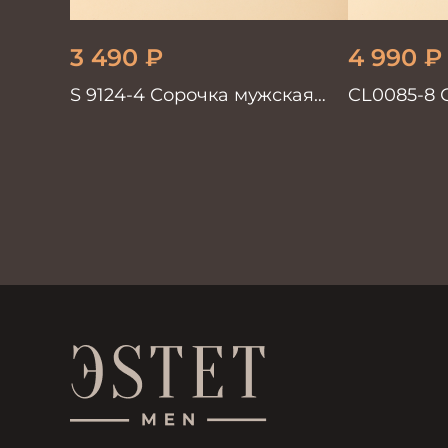
3 490
₽
4 990
₽
S 9124-4 Сорочка мужская
CL0085-8 
короткий рукав