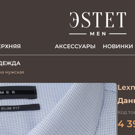
ЕРХНЯЯ
АКCЕССУАРЫ
НОВИНКИ
ДЕЖДА
ка мужская
Lex
Данн
Код то
4 3