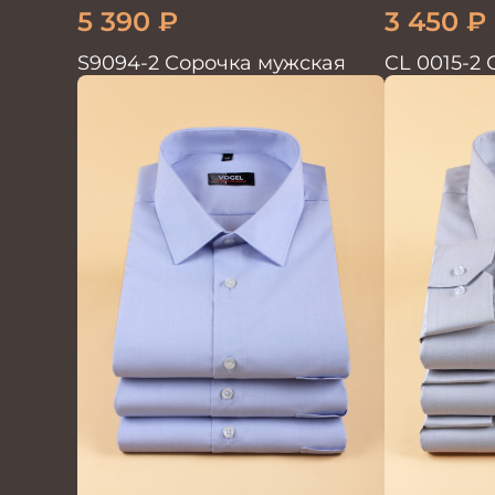
5 390
₽
3 450
₽
S9094-2 Сорочка мужская
CL 0015-2
короткий 