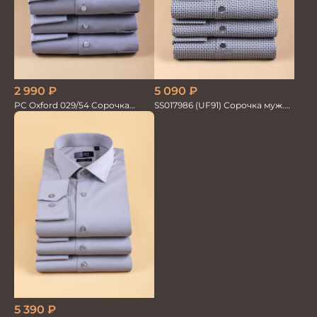
2 990
₽
5 090
₽
PC Oxford 029/54 Сорочка
SS017986 (UF91) Сорочка муж.
мужская Vogel
GROSTYLE
5 390
₽