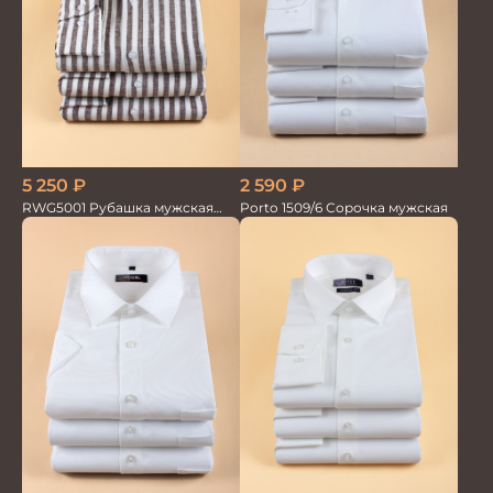
5 250
₽
2 590
₽
RWG5001 Рубашка мужская
Porto 1509/6 Сорочка мужская
дл.рукав беж. в полоску 100%
лён