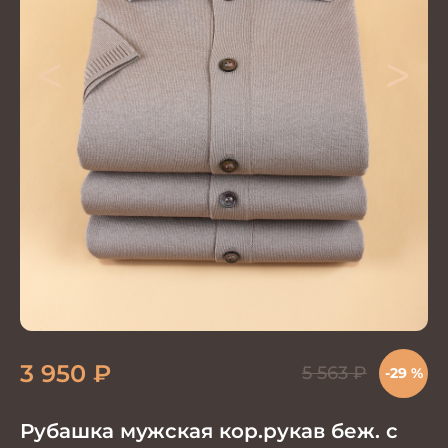
<
>
3 950
₽
5 563
₽
-29 %
Рубашка мужская кор.рукав беж. с