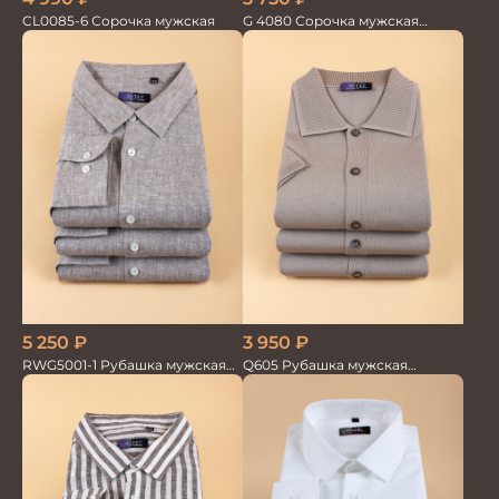
CL0085-6 Сорочка мужская
G 4080 Сорочка мужская
бежевый
5 250
₽
3 950
₽
RWG5001-1 Рубашка мужская
Q605 Рубашка мужская
дл.рукав беж. 100%лён
кор.рукав беж. с тенселем