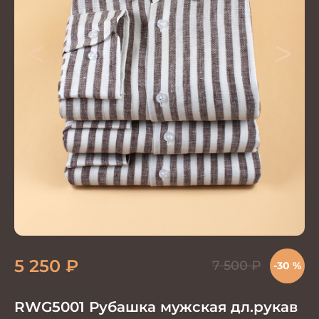
<
>
5 250
₽
7 500
₽
-30 %
RWG5001 Рубашка мужская дл.рукав