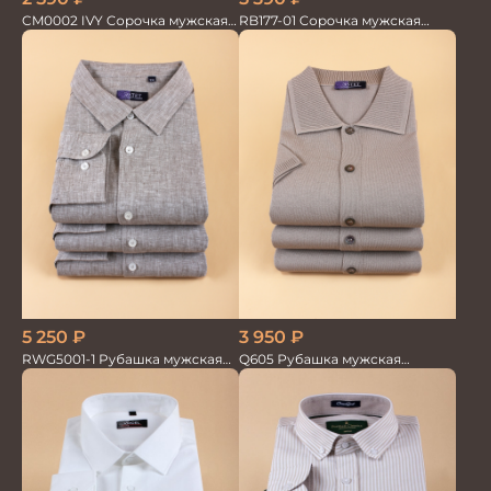
CM0002 IVY Сорочка мужская
RB177-01 Сорочка мужская
шампань
слоновая кость
5 250
₽
3 950
₽
RWG5001-1 Рубашка мужская
Q605 Рубашка мужская
дл.рукав беж. 100%лён
кор.рукав беж. с тенселем