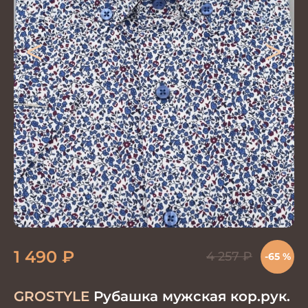
<
>
1 490
₽
4 257
₽
-65 %
GROSTYLE
Рубашка мужская кор.рук.